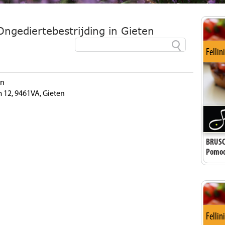
Ongediertebestrijding in Gieten
Fellin
en
12, 9461VA, Gieten
BRUSC
Pomodo
Fellin