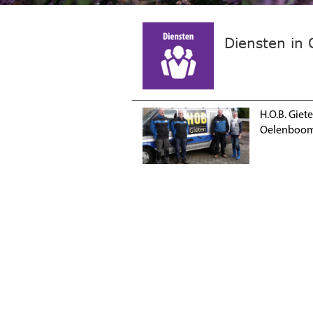
Diensten in 
H.O.B. Giet
Oelenboom 